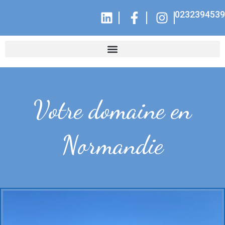
0232394539
Votre domaine en
Normandie